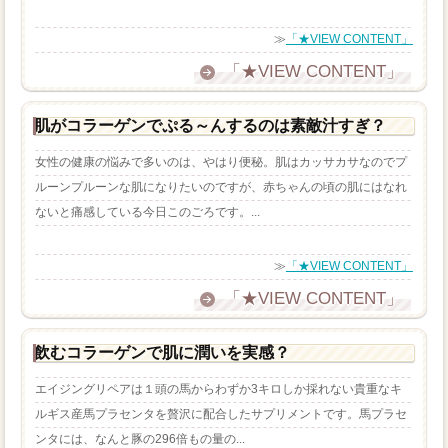
≫
「★VIEW CONTENT」
「★VIEW CONTENT」
肌がコラーゲンでぷる～んするのは素敵汁すぎ？
女性の健康の悩みで多いのは、やはり便秘。肌はカッサカサなのでプ
ルーンプルーンな肌になりたいのですが、赤ちゃんの頃の肌にはなれ
ないと痛感している今日このごろです。...
≫
「★VIEW CONTENT」
「★VIEW CONTENT」
飲むコラーゲンで肌に潤いを実感？
エイジングリペアは１頭の馬からわずか3キロしか採れない貴重なキ
ルギス産馬プラセンタを贅沢に配合したサプリメントです。馬プラセ
ンタには、なんと豚の296倍もの量の...