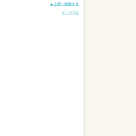
▲上部へ移動する
↑( ｀ー´)ノ