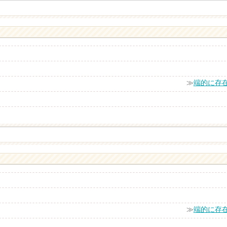
≫
端的に存
≫
端的に存