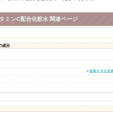
タミンC配合化粧水 関連ページ
の成分
≫
猛毒すぎる色