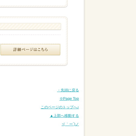
・先頭に戻る
※Page Top
このページのトップへ♪
▲上部へ移動する
↑( ｀ー´)ノ