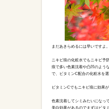
まだあきらめるには早いですよ
ニキビ痕の化粧水でもニキビ予
痕で多い色素沈着や凸凹のよう
で、ビタミンC配合の化粧水を
ビタミンCでもニキビ痕に効果
色素沈着してシミみたいになっ
美白効果があるのでまずはビタ