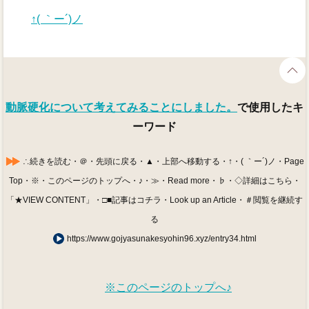
↑( ｀ー´)ノ
動脈硬化について考えてみることにしました。
で使用したキ
ーワード
∴続きを読む・＠・先頭に戻る・▲・上部へ移動する・↑・( ｀ー´)ノ・Page
Top・※・このページのトップへ・♪・≫・Read more・♭・◇詳細はこちら・
「★VIEW CONTENT」・□■記事はコチラ・Look up an Article・＃閲覧を継続す
る
https://www.gojyasunakesyohin96.xyz/entry34.html
※このページのトップへ♪