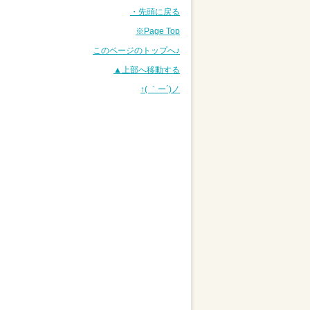
・先頭に戻る
※Page Top
このページのトップへ♪
▲上部へ移動する
↑( ｀ー´)ノ