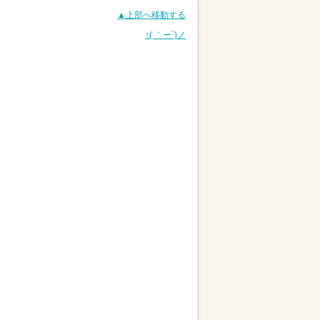
▲上部へ移動する
↑( ｀ー´)ノ