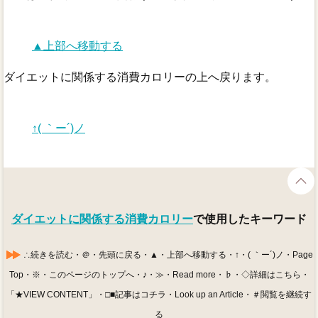
▲上部へ移動する
ダイエットに関係する消費カロリーの上へ戻ります。
↑( ｀ー´)ノ
ダイエットに関係する消費カロリー
で使用したキーワード
∴続きを読む・＠・先頭に戻る・▲・上部へ移動する・↑・( ｀ー´)ノ・Page
Top・※・このページのトップへ・♪・≫・Read more・♭・◇詳細はこちら・
「★VIEW CONTENT」・□■記事はコチラ・Look up an Article・＃閲覧を継続す
る