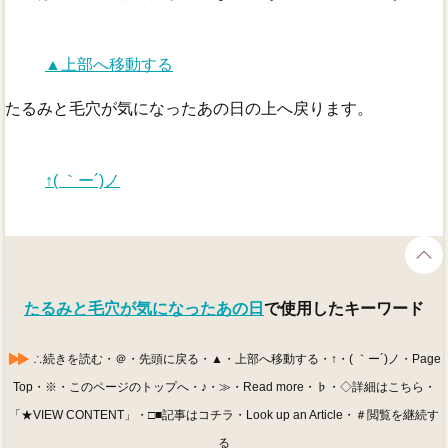
▲上部へ移動する
たるみと毛穴が気になったあの日の上へ戻ります。
↑( ｀ー´)ノ
たるみと毛穴が気になったあの日
で使用したキーワード
∴続きを読む・＠・先頭に戻る・▲・上部へ移動する・↑・( ｀ー´)ノ・Page
Top・※・このページのトップへ・♪・≫・Read more・♭・◇詳細はこちら・
「★VIEW CONTENT」・□■記事はコチラ・Look up an Article・＃閲覧を継続す
る