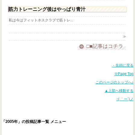
筋力トレーニング後はやっぱり青汁
私は今はフィットネスクラブで筋トレ...
≫
□■記事はコチラ
・先頭に戻る
※Page Top
このページのトップへ♪
▲上部へ移動する
↑( ｀ー´)ノ
「2005年」の投稿記事一覧 メニュー