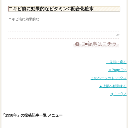
ニキビ痕に効果的なビタミンC配合化粧水
ニキビ痕に効果的な...
≫
□■記事はコチラ
・先頭に戻る
※Page Top
このページのトップへ♪
▲上部へ移動する
↑( ｀ー´)ノ
「1998年」の投稿記事一覧 メニュー